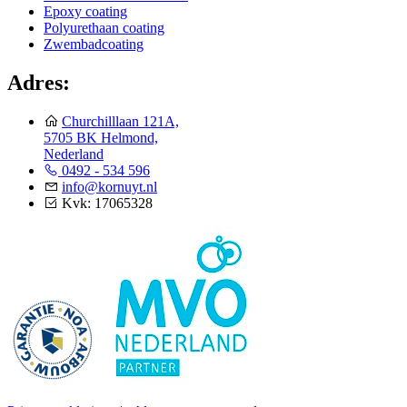
Epoxy coating
Polyurethaan coating
Zwembadcoating
Adres:
Churchilllaan 121A,
5705 BK Helmond,
Nederland
0492 - 534 596
info@kornuyt.nl
Kvk: 17065328