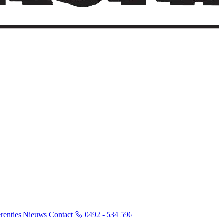
renties
Nieuws
Contact
0492 - 534 596