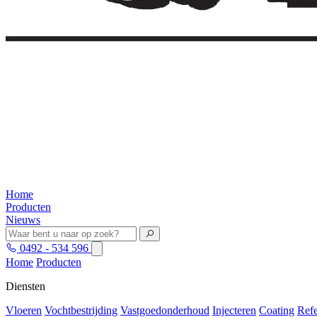
Home
Producten
Nieuws
0492 - 534 596
Home
Producten
Diensten
Vloeren
Vochtbestrijding
Vastgoedonderhoud
Injecteren
Coating
Refe