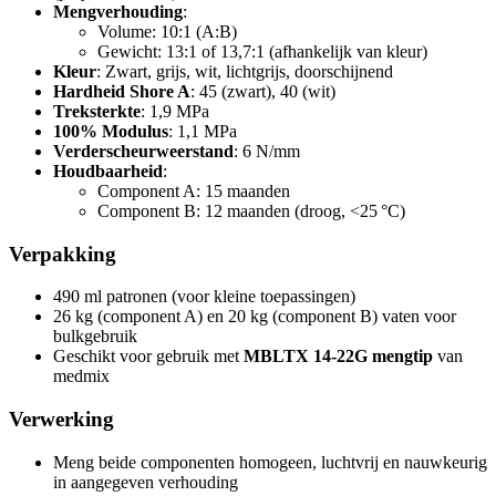
Mengverhouding
:
Volume: 10:1 (A:B)
Gewicht: 13:1 of 13,7:1 (afhankelijk van kleur)
Kleur
: Zwart, grijs, wit, lichtgrijs, doorschijnend
Hardheid Shore A
: 45 (zwart), 40 (wit)
Treksterkte
: 1,9 MPa
100% Modulus
: 1,1 MPa
Verderscheurweerstand
: 6 N/mm
Houdbaarheid
:
Component A: 15 maanden
Component B: 12 maanden (droog, <25 °C)
Verpakking
490 ml patronen (voor kleine toepassingen)
26 kg (component A) en 20 kg (component B) vaten voor
bulkgebruik
Geschikt voor gebruik met
MBLTX 14-22G mengtip
van
medmix
Verwerking
Meng beide componenten homogeen, luchtvrij en nauwkeurig
in aangegeven verhouding