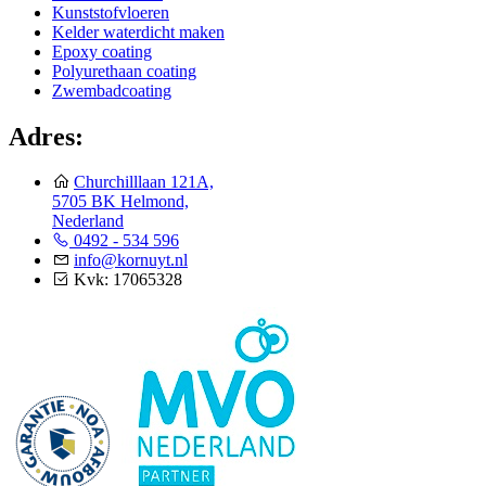
Kunststofvloeren
Kelder waterdicht maken
Epoxy coating
Polyurethaan coating
Zwembadcoating
Adres:
Churchilllaan 121A,
5705 BK Helmond,
Nederland
0492 - 534 596
info@kornuyt.nl
Kvk: 17065328