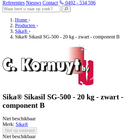
Referenties
Nieuws
Contact
0492 - 534 596
Home
›
Producten
›
Sika®
›
Sika® Sikasil SG-500 - 20 kg - zwart - component B
Sika® Sikasil SG-500 - 20 kg - zwart -
component B
Niet beschikbaar
Merk:
Sika®
Niet op voorraad
Niet beschikbaar