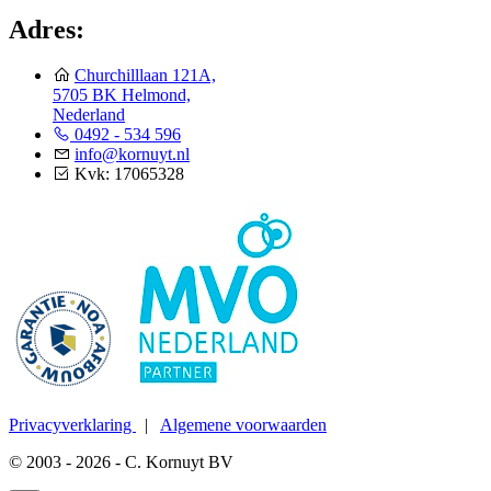
Adres:
Churchilllaan 121A,
5705 BK Helmond,
Nederland
0492 - 534 596
info@kornuyt.nl
Kvk: 17065328
Privacyverklaring
|
Algemene voorwaarden
© 2003 - 2026 - C. Kornuyt BV