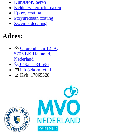
Kunststofvloeren
Kelder waterdicht maken
Epoxy coating
Polyurethaan coating
Zwembadcoating
Adres:
Churchilllaan 121A,
5705 BK Helmond,
Nederland
0492 - 534 596
info@kornuyt.nl
Kvk: 17065328