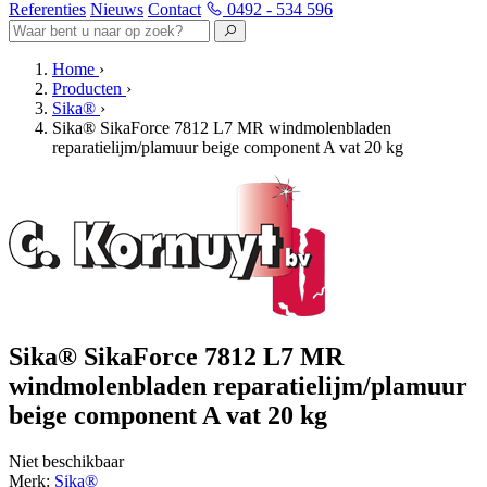
Referenties
Nieuws
Contact
0492 - 534 596
Home
›
Producten
›
Sika®
›
Sika® SikaForce 7812 L7 MR windmolenbladen
reparatielijm/plamuur beige component A vat 20 kg
Sika® SikaForce 7812 L7 MR
windmolenbladen reparatielijm/plamuur
beige component A vat 20 kg
Niet beschikbaar
Merk:
Sika®