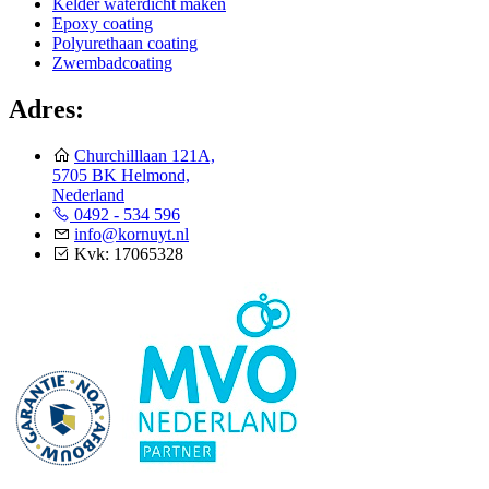
Kelder waterdicht maken
Epoxy coating
Polyurethaan coating
Zwembadcoating
Adres:
Churchilllaan 121A,
5705 BK Helmond,
Nederland
0492 - 534 596
info@kornuyt.nl
Kvk: 17065328