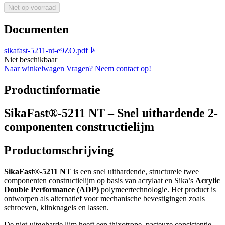
Niet op voorraad
Documenten
sikafast-5211-nt-e9ZO.pdf
Niet beschikbaar
Naar winkelwagen
Vragen? Neem contact op!
Productinformatie
SikaFast®-5211 NT – Snel uithardende 2-
componenten constructielijm
Productomschrijving
SikaFast®-5211 NT
is een snel uithardende, structurele twee
componenten constructielijm op basis van acrylaat en Sika’s
Acrylic
Double Performance (ADP)
polymeertechnologie. Het product is
ontworpen als alternatief voor mechanische bevestigingen zoals
schroeven, klinknagels en lassen.
De niet-uitgeharde lijm heeft een thixotrope, pasteuze consistentie