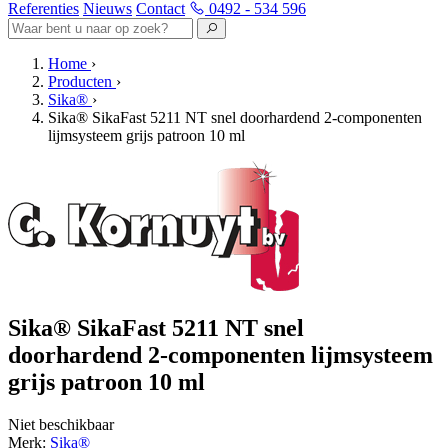
Referenties
Nieuws
Contact
0492 - 534 596
Home
›
Producten
›
Sika®
›
Sika® SikaFast 5211 NT snel doorhardend 2-componenten
lijmsysteem grijs patroon 10 ml
Sika® SikaFast 5211 NT snel
doorhardend 2-componenten lijmsysteem
grijs patroon 10 ml
Niet beschikbaar
Merk:
Sika®