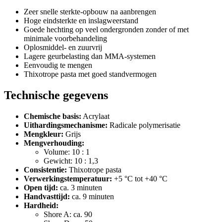
Zeer snelle sterkte-opbouw na aanbrengen
Hoge eindsterkte en inslagweerstand
Goede hechting op veel ondergronden zonder of met
minimale voorbehandeling
Oplosmiddel- en zuurvrij
Lagere geurbelasting dan MMA-systemen
Eenvoudig te mengen
Thixotrope pasta met goed standvermogen
Technische gegevens
Chemische basis:
Acrylaat
Uithardingsmechanisme:
Radicale polymerisatie
Mengkleur:
Grijs
Mengverhouding:
Volume: 10 : 1
Gewicht: 10 : 1,3
Consistentie:
Thixotrope pasta
Verwerkingstemperatuur:
+5 °C tot +40 °C
Open tijd:
ca. 3 minuten
Handvasttijd:
ca. 9 minuten
Hardheid:
Shore A: ca. 90