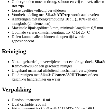
Ondergronden moeten droog, schoon en vrij van vet, olie en
stof zijn
Losse deeltjes volledig verwijderen
Voorbehandeling met
Sika® ADPrep
wordt aanbevolen
Aanbrengen met mengverhouding 10 : 1 (±10%) en een
mengbuis (24 elementen)
Maximale lijmlaagdikte: 3 mm, minimale laagdikte: 0,5 mm
Optimale verwerkingstemperatuur: 15 °C tot 25 °C
Delen kunnen alleen binnen de open tijd worden
gepositioneerd
Reiniging
Niet-uitgeharde lijm verwijderen met een droge doek,
Sika®
Remover-208
of een geschikte reiniger
Uitgehard materiaal uitsluitend mechanisch verwijderen
Huid reinigen met
Sika® Cleaner-350H Tissues
of een
geschikte handreiniger en water
Verpakking
Handspuitpatroon: 10 ml
Dual cartridge: 250 ml
Vat component A (SikaFast®-5211 NT): 20 l en 169 l