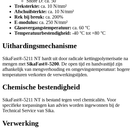
Shore D: ca. 50
Treksterkte:
ca. 10 N/mm²
Afschuifsterkte:
ca. 10 N/mm²
Rek bij breuk:
ca. 200%
E-modulus:
ca. 250 N/mm²
Glasovergangstemperatuur:
ca. 60 °C
Temperatuurbestendigheid:
-40 °C tot +80 °C
Uithardingsmechanisme
SikaFast®-5211 NT hardt uit door radicale kettingpolymerisatie na
mengen met
SikaFast®-5200
. De open tijd en handvasttijd zijn
afhankelijk van mengverhouding en omgevingstemperatuur: hogere
temperaturen verkorten de verwerkingstijden.
Chemische bestendigheid
SikaFast®-5211 NT is bestand tegen veel chemicaliën. Voor
specifieke toepassingen kan advies worden ingewonnen bij de
Technical Service van Sika.
Verwerking