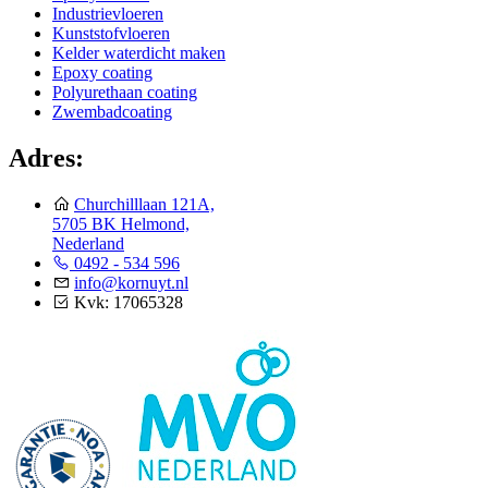
Industrievloeren
Kunststofvloeren
Kelder waterdicht maken
Epoxy coating
Polyurethaan coating
Zwembadcoating
Adres:
Churchilllaan 121A,
5705 BK Helmond,
Nederland
0492 - 534 596
info@kornuyt.nl
Kvk: 17065328