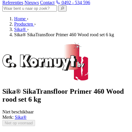
Referenties
Nieuws
Contact
0492 - 534 596
Home
›
Producten
›
Sika®
›
Sika® SikaTransfloor Primer 460 Wood rood set 6 kg
Sika® SikaTransfloor Primer 460 Wood
rood set 6 kg
Niet beschikbaar
Merk:
Sika®
Niet op voorraad