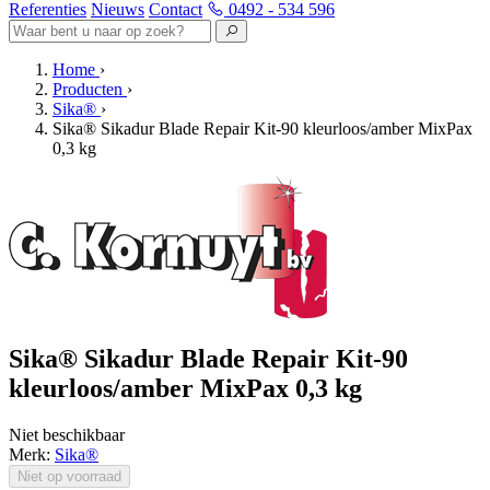
Referenties
Nieuws
Contact
0492 - 534 596
Home
›
Producten
›
Sika®
›
Sika® Sikadur Blade Repair Kit-90 kleurloos/amber MixPax
0,3 kg
Sika® Sikadur Blade Repair Kit-90
kleurloos/amber MixPax 0,3 kg
Niet beschikbaar
Merk:
Sika®
Niet op voorraad