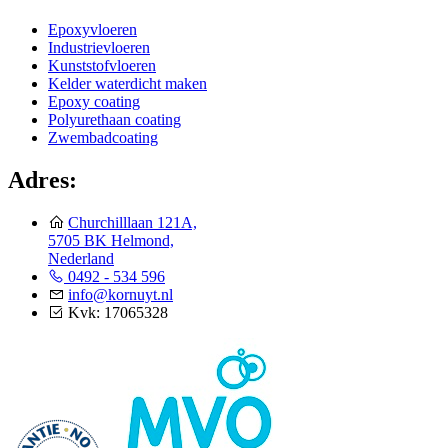
Epoxyvloeren
Industrievloeren
Kunststofvloeren
Kelder waterdicht maken
Epoxy coating
Polyurethaan coating
Zwembadcoating
Adres:
Churchilllaan 121A,
5705 BK Helmond,
Nederland
0492 - 534 596
info@kornuyt.nl
Kvk: 17065328