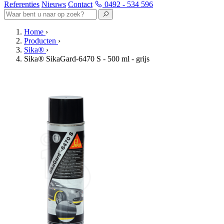
Referenties
Nieuws
Contact
0492 - 534 596
Home
›
Producten
›
Sika®
›
Sika® SikaGard-6470 S - 500 ml - grijs