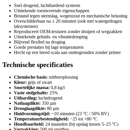
Snel drogend, luchthardend systeem
Uitstekende roestwerende eigenschappen
Bestand tegen steenslag, wegenzout en mechanische belasting
Overschilderbaar na ± 20 minuten (ook met watergedragen
laksystemen)
Reproduceert OEM-texturen zonder druipen of wegzakken
Uitstekende geluids- en vibratiedemping
Blijvend flexibel na droging
Goede prestaties bij lage temperaturen
Hecht op een breed scala aan ondergronden zonder primer
Technische specificaties
Chemische basis:
rubberoplossing
Kleur:
grijs of zwart
Soortelijke massa:
0,8 kg/l
Vaste stofgehalte:
25%
Uitharding:
luchtdrogend
Natlaagdikte:
350 µm
Drooglaagdikte:
80 µm
Huidvormingstijd:
~10 minuten (23 °C / 50% RV)
Temperatuurbestendigheid:
−25 tot +80 °C
Houdbaarheid:
24 maanden (bij opslag tussen 5–25 °C)
Verpakking:
500 ml spuitbus