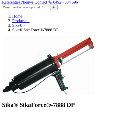
Referenties
Nieuws
Contact
0492 - 534 596
Home
›
Producten
›
Sika®
›
Sika® SikaForce®-7888 DP
Sika® SikaForce®-7888 DP