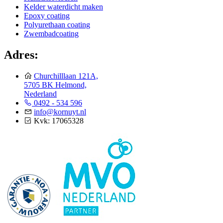
Kelder waterdicht maken
Epoxy coating
Polyurethaan coating
Zwembadcoating
Adres:
Churchilllaan 121A,
5705 BK Helmond,
Nederland
0492 - 534 596
info@kornuyt.nl
Kvk: 17065328