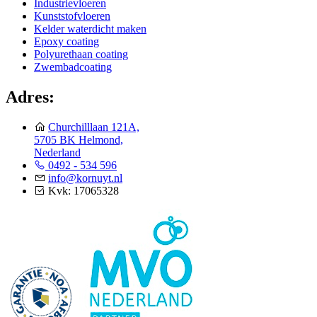
Industrievloeren
Kunststofvloeren
Kelder waterdicht maken
Epoxy coating
Polyurethaan coating
Zwembadcoating
Adres:
Churchilllaan 121A,
5705 BK Helmond,
Nederland
0492 - 534 596
info@kornuyt.nl
Kvk: 17065328