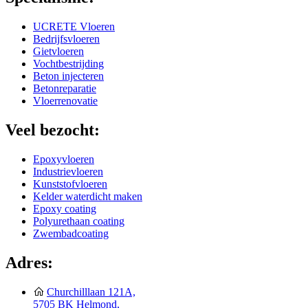
UCRETE Vloeren
Bedrijfsvloeren
Gietvloeren
Vochtbestrijding
Beton injecteren
Betonreparatie
Vloerrenovatie
Veel bezocht:
Epoxyvloeren
Industrievloeren
Kunststofvloeren
Kelder waterdicht maken
Epoxy coating
Polyurethaan coating
Zwembadcoating
Adres:
Churchilllaan 121A,
5705 BK Helmond,