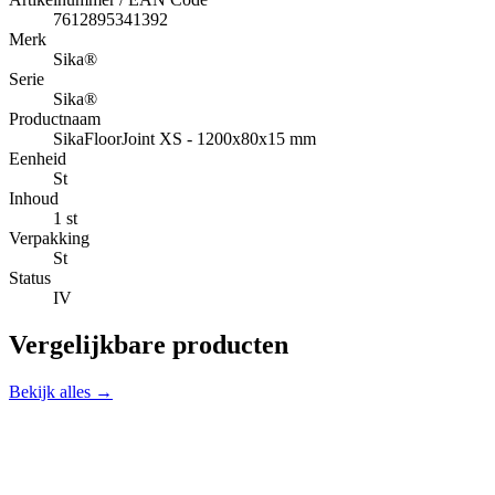
7612895341392
Merk
Sika®
Serie
Sika®
Productnaam
SikaFloorJoint XS - 1200x80x15 mm
Eenheid
St
Inhoud
1 st
Verpakking
St
Status
IV
Vergelijkbare producten
Bekijk alles →