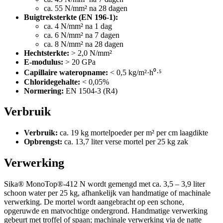
ca. 55 N/mm² na 28 dagen
Buigtreksterkte (EN 196-1):
ca. 4 N/mm² na 1 dag
ca. 6 N/mm² na 7 dagen
ca. 8 N/mm² na 28 dagen
Hechtsterkte:
> 2,0 N/mm²
E-modulus:
> 20 GPa
Capillaire wateropname:
< 0,5 kg/m²·h⁰·⁵
Chloridegehalte:
< 0,05%
Normering:
EN 1504-3 (R4)
Verbruik
Verbruik:
ca. 19 kg mortelpoeder per m² per cm laagdikte
Opbrengst:
ca. 13,7 liter verse mortel per 25 kg zak
Verwerking
Sika® MonoTop®-412 N wordt gemengd met ca. 3,5 – 3,9 liter
schoon water per 25 kg, afhankelijk van handmatige of machinale
verwerking. De mortel wordt aangebracht op een schone,
opgeruwde en matvochtige ondergrond. Handmatige verwerking
gebeurt met troffel of spaan; machinale verwerking via de natte