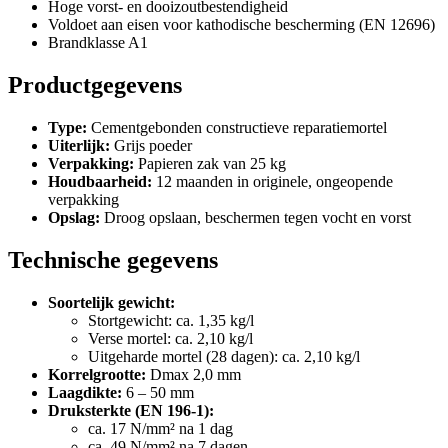
Hoge vorst- en dooizoutbestendigheid
Voldoet aan eisen voor kathodische bescherming (EN 12696)
Brandklasse A1
Productgegevens
Type:
Cementgebonden constructieve reparatiemortel
Uiterlijk:
Grijs poeder
Verpakking:
Papieren zak van 25 kg
Houdbaarheid:
12 maanden in originele, ongeopende
verpakking
Opslag:
Droog opslaan, beschermen tegen vocht en vorst
Technische gegevens
Soortelijk gewicht:
Stortgewicht: ca. 1,35 kg/l
Verse mortel: ca. 2,10 kg/l
Uitgeharde mortel (28 dagen): ca. 2,10 kg/l
Korrelgrootte:
Dmax 2,0 mm
Laagdikte:
6 – 50 mm
Druksterkte (EN 196-1):
ca. 17 N/mm² na 1 dag
ca. 49 N/mm² na 7 dagen