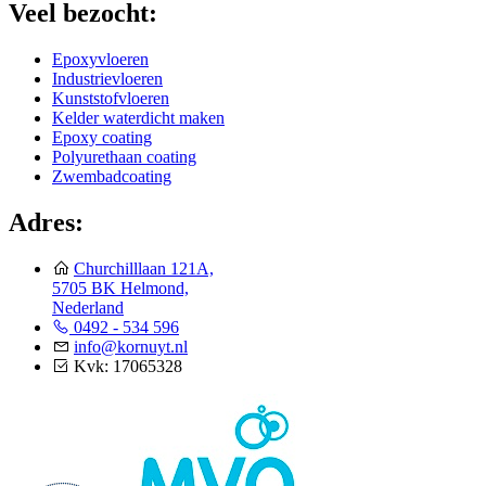
Veel bezocht:
Epoxyvloeren
Industrievloeren
Kunststofvloeren
Kelder waterdicht maken
Epoxy coating
Polyurethaan coating
Zwembadcoating
Adres:
Churchilllaan 121A,
5705 BK Helmond,
Nederland
0492 - 534 596
info@kornuyt.nl
Kvk: 17065328