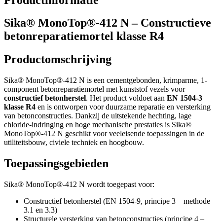
Sika® MonoTop®-412 N – Constructieve
betonreparatiemortel klasse R4
Productomschrijving
Sika® MonoTop®-412 N is een cementgebonden, krimparme, 1-
component betonreparatiemortel met kunststof vezels voor
constructief betonherstel
. Het product voldoet aan
EN 1504-3
klasse R4
en is ontworpen voor duurzame reparatie en versterking
van betonconstructies. Dankzij de uitstekende hechting, lage
chloride-indringing en hoge mechanische prestaties is Sika®
MonoTop®-412 N geschikt voor veeleisende toepassingen in de
utiliteitsbouw, civiele techniek en hoogbouw.
Toepassingsgebieden
Sika® MonoTop®-412 N wordt toegepast voor:
Constructief betonherstel (EN 1504-9, principe 3 – methode
3.1 en 3.3)
Structurele versterking van betonconstructies (principe 4 –