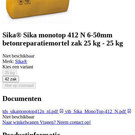
Sika® Sika monotop 412 N 6-50mm
betonreparatiemortel zak 25 kg - 25 kg
Niet beschikbaar
Merk:
Sika®
Kies een variant
25 kg
42 zak
Niet op voorraad
Documenten
tds_sikamonotop412n_nl.pdf
vib_Sika_MonoTop-412_N.pdf
Niet beschikbaar
Naar winkelwagen
Vragen? Neem contact op!
Productinformatie