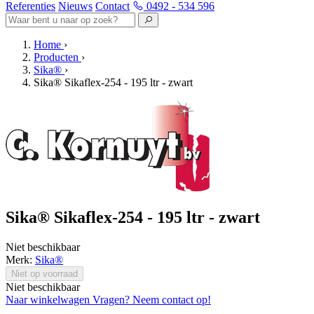
Referenties
Nieuws
Contact
0492 - 534 596
Home
›
Producten
›
Sika®
›
Sika® Sikaflex-254 - 195 ltr - zwart
Sika® Sikaflex-254 - 195 ltr - zwart
Niet beschikbaar
Merk:
Sika®
Niet op voorraad
Niet beschikbaar
Naar winkelwagen
Vragen? Neem contact op!