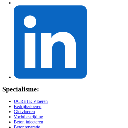
Specialisme:
UCRETE Vloeren
Bedrijfsvloeren
Gietvloeren
Vochtbestrijding
Beton injecteren
Betonreparatie