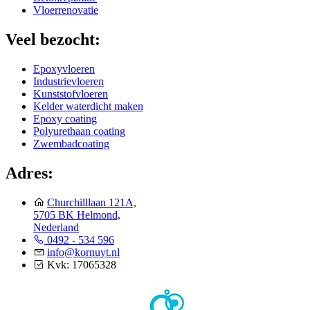
Vloerrenovatie
Veel bezocht:
Epoxyvloeren
Industrievloeren
Kunststofvloeren
Kelder waterdicht maken
Epoxy coating
Polyurethaan coating
Zwembadcoating
Adres:
Churchilllaan 121A,
5705 BK Helmond,
Nederland
0492 - 534 596
info@kornuyt.nl
Kvk: 17065328