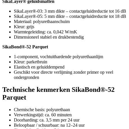
SikaLayer® geluidsmatten
SikaLayer®-03: 3 mm dikte – contactgeluidreductie tot 16 dB
SikaLayer®-05: 5 mm dikte – contactgeluidreductie tot 18 dB
Materiaal: polyurethaanschuim
Kleur: grijs
Warmtegeleiding: ca. 0,042 W/mK
Dimensioneel stabiel en drukbestendig
SikaBond®-52 Parquet
1-component, vochtuithardende polyurethaanlijm
Kleur: parketbruin
Elastisch en geluiddempend
Geschikt voor directe verlijming zonder primer op veel
ondergronden
Technische kenmerken SikaBond®-52
Parquet
Chemische basis: polyurethaan
Verwerkingstijd: ca. 60 minuten
Doorharding: ca. 3,5 mm per 24 uur
Beloopbaar / schuurbaar: na 12–24 uur