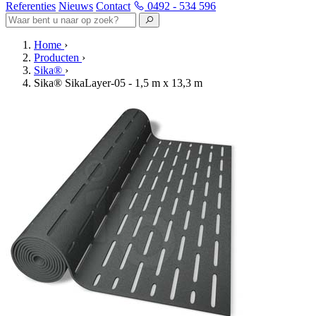
Referenties
Nieuws
Contact
0492 - 534 596
Home
›
Producten
›
Sika®
›
Sika® SikaLayer-05 - 1,5 m x 13,3 m