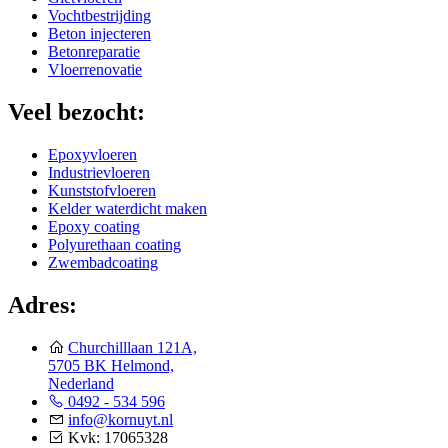
Vochtbestrijding
Beton injecteren
Betonreparatie
Vloerrenovatie
Veel bezocht:
Epoxyvloeren
Industrievloeren
Kunststofvloeren
Kelder waterdicht maken
Epoxy coating
Polyurethaan coating
Zwembadcoating
Adres:
Churchilllaan 121A,
5705 BK Helmond,
Nederland
0492 - 534 596
info@kornuyt.nl
Kvk: 17065328