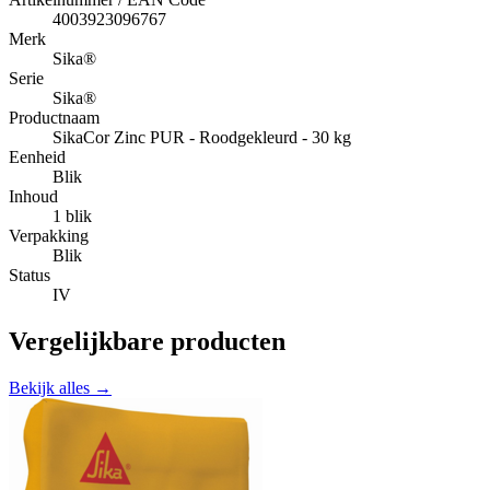
4003923096767
Merk
Sika®
Serie
Sika®
Productnaam
SikaCor Zinc PUR - Roodgekleurd - 30 kg
Eenheid
Blik
Inhoud
1 blik
Verpakking
Blik
Status
IV
Vergelijkbare producten
Bekijk alles →