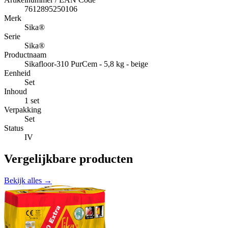
7612895250106
Merk
Sika®
Serie
Sika®
Productnaam
Sikafloor-310 PurCem - 5,8 kg - beige
Eenheid
Set
Inhoud
1 set
Verpakking
Set
Status
IV
Vergelijkbare producten
Bekijk alles →