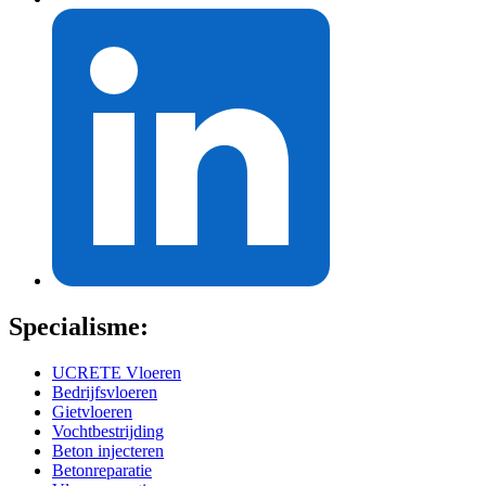
Specialisme:
UCRETE Vloeren
Bedrijfsvloeren
Gietvloeren
Vochtbestrijding
Beton injecteren
Betonreparatie