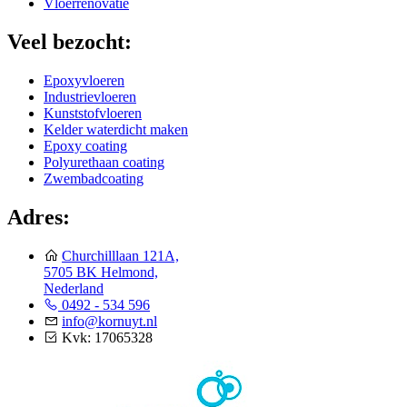
Vloerrenovatie
Veel bezocht:
Epoxyvloeren
Industrievloeren
Kunststofvloeren
Kelder waterdicht maken
Epoxy coating
Polyurethaan coating
Zwembadcoating
Adres:
Churchilllaan 121A,
5705 BK Helmond,
Nederland
0492 - 534 596
info@kornuyt.nl
Kvk: 17065328