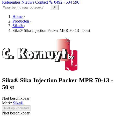
Referenties
Nieuws
Contact
0492 - 534 596
Home
›
Producten
›
Sika®
›
Sika® Sika Injection Packer MPR 70-13 - 50 st
Sika® Sika Injection Packer MPR 70-13 -
50 st
Niet beschikbaar
Merk:
Sika®
Niet op voorraad
Niet beschikbaar