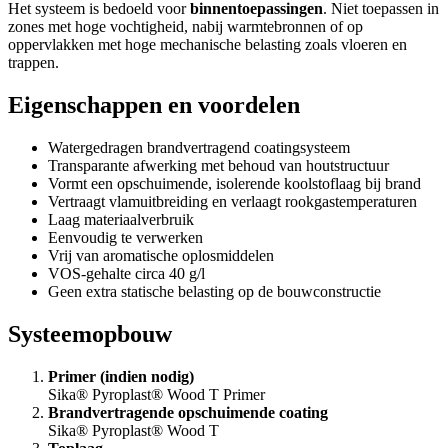
Het systeem is bedoeld voor
binnentoepassingen
. Niet toepassen in
zones met hoge vochtigheid, nabij warmtebronnen of op
oppervlakken met hoge mechanische belasting zoals vloeren en
trappen.
Eigenschappen en voordelen
Watergedragen brandvertragend coatingsysteem
Transparante afwerking met behoud van houtstructuur
Vormt een opschuimende, isolerende koolstoflaag bij brand
Vertraagt vlamuitbreiding en verlaagt rookgastemperaturen
Laag materiaalverbruik
Eenvoudig te verwerken
Vrij van aromatische oplosmiddelen
VOS-gehalte circa 40 g/l
Geen extra statische belasting op de bouwconstructie
Systeemopbouw
Primer (indien nodig)
Sika® Pyroplast® Wood T Primer
Brandvertragende opschuimende coating
Sika® Pyroplast® Wood T