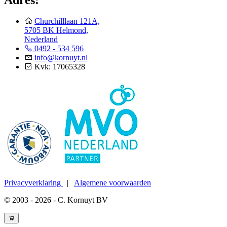
Churchilllaan 121A,
5705 BK Helmond,
Nederland
0492 - 534 596
info@kornuyt.nl
Kvk: 17065328
Privacyverklaring
|
Algemene voorwaarden
© 2003 - 2026 - C. Kornuyt BV