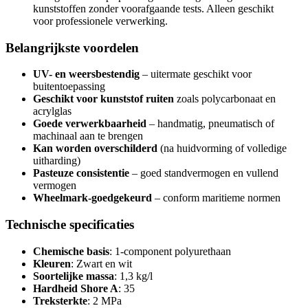
kunststoffen zonder voorafgaande tests. Alleen geschikt
voor professionele verwerking.
Belangrijkste voordelen
UV- en weersbestendig
– uitermate geschikt voor
buitentoepassing
Geschikt voor kunststof ruiten
zoals polycarbonaat en
acrylglas
Goede verwerkbaarheid
– handmatig, pneumatisch of
machinaal aan te brengen
Kan worden overschilderd
(na huidvorming of volledige
uitharding)
Pasteuze consistentie
– goed standvermogen en vullend
vermogen
Wheelmark-goedgekeurd
– conform maritieme normen
Technische specificaties
Chemische basis
: 1-component polyurethaan
Kleuren
: Zwart en wit
Soortelijke massa
: 1,3 kg/l
Hardheid Shore A
: 35
Treksterkte
: 2 MPa