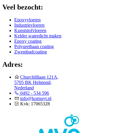
Veel bezocht:
Epoxyvloeren
Industrievloeren
Kunststofvloeren
Kelder waterdicht maken
Epoxy coating
Polyurethaan coating
Zwembadcoating
Adres:
Churchilllaan 121A,
5705 BK Helmond,
Nederland
0492 - 534 596
info@kornuyt.nl
Kvk: 17065328