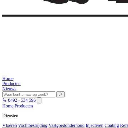
Home
Producten
Nieuws
0492 - 534 596
Home
Producten
Diensten
Vloeren
Vochtbestrijding
Vastgoedonderhoud
Injecteren
Coating
Refe