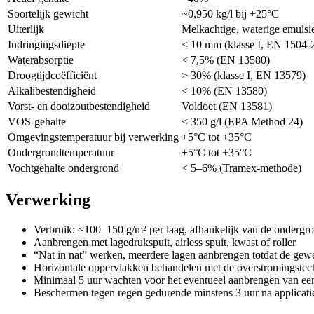
Soortelijk gewicht
~0,950 kg/l bij +25°C
Uiterlijk
Melkachtige, waterige emulsi
Indringingsdiepte
< 10 mm (klasse I, EN 1504-
Waterabsorptie
< 7,5% (EN 13580)
Droogtijdcoëfficiënt
> 30% (klasse I, EN 13579)
Alkalibestendigheid
< 10% (EN 13580)
Vorst- en dooizoutbestendigheid
Voldoet (EN 13581)
VOS-gehalte
< 350 g/l (EPA Method 24)
Omgevingstemperatuur bij verwerking
+5°C tot +35°C
Ondergrondtemperatuur
+5°C tot +35°C
Vochtgehalte ondergrond
< 5–6% (Tramex-methode)
Verwerking
Verbruik: ~100–150 g/m² per laag, afhankelijk van de ondergr
Aanbrengen met lagedrukspuit, airless spuit, kwast of roller
“Nat in nat” werken, meerdere lagen aanbrengen totdat de gewen
Horizontale oppervlakken behandelen met de overstromingstec
Minimaal 5 uur wachten voor het eventueel aanbrengen van een
Beschermen tegen regen gedurende minstens 3 uur na applicati