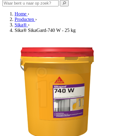
Home
›
Producten
›
Sika®
›
Sika® SikaGard-740 W - 25 kg