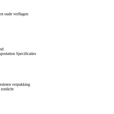
 en oude verflagen
and
ortation Specificaties
esloten verpakking
 zonlicht