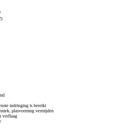
e
2)
ond
ste indringing is bereikt
hniek, plasvorming vermijden
 verflaag
e