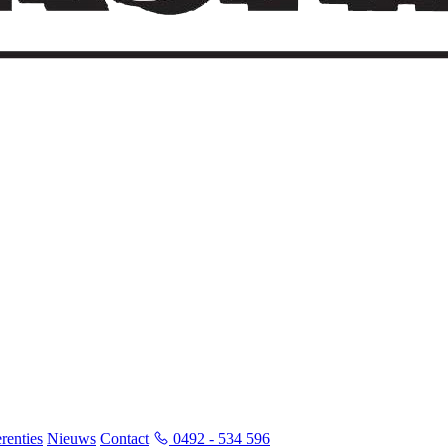
renties
Nieuws
Contact
0492 - 534 596