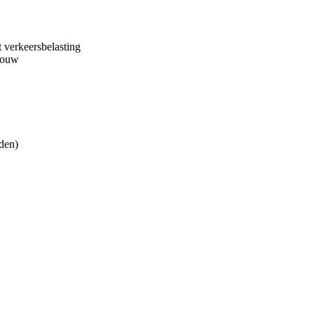
 verkeersbelasting
rbouw
iden)