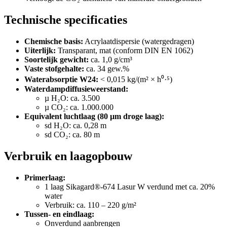
Technische specificaties
Chemische basis:
Acrylaatdispersie (watergedragen)
Uiterlijk:
Transparant, mat (conform DIN EN 1062)
Soortelijk gewicht:
ca. 1,0 g/cm³
Vaste stofgehalte:
ca. 34 gew.%
Waterabsorptie W24:
< 0,015 kg/(m² × h⁰·⁵)
Waterdampdiffusieweerstand:
µ H₂O: ca. 3.500
µ CO₂: ca. 1.000.000
Equivalent luchtlaag (80 µm droge laag):
sd H₂O: ca. 0,28 m
sd CO₂: ca. 80 m
Verbruik en laagopbouw
Primerlaag:
1 laag Sikagard®-674 Lasur W verdund met ca. 20%
water
Verbruik: ca. 110 – 220 g/m²
Tussen- en eindlaag:
Onverdund aanbrengen