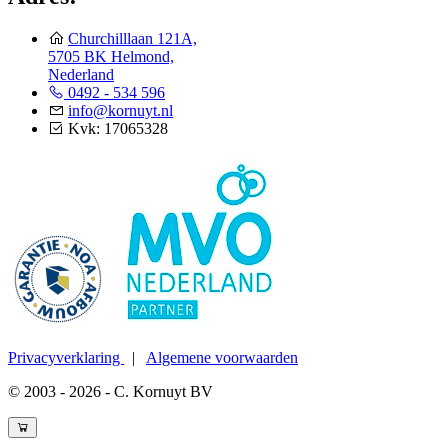
Churchilllaan 121A,
5705 BK Helmond,
Nederland
0492 - 534 596
info@kornuyt.nl
Kvk: 17065328
Privacyverklaring
|
Algemene voorwaarden
© 2003 - 2026 - C. Kornuyt BV