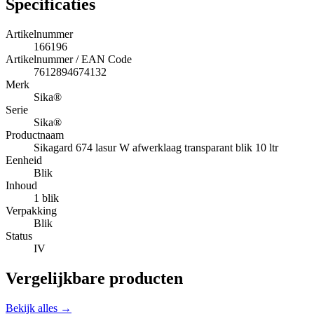
Specificaties
Artikelnummer
166196
Artikelnummer / EAN Code
7612894674132
Merk
Sika®
Serie
Sika®
Productnaam
Sikagard 674 lasur W afwerklaag transparant blik 10 ltr
Eenheid
Blik
Inhoud
1 blik
Verpakking
Blik
Status
IV
Vergelijkbare producten
Bekijk alles →