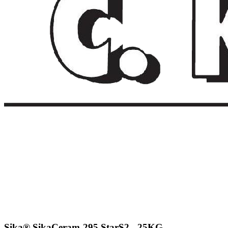
Sika® SikaCeram-295 StarS2 - 25KG