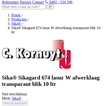
Referenties
Nieuws
Contact
0492 - 534 596
Home
›
Producten
›
Sika®
›
Sika® Sikagard 674 lasur W afwerklaag transparant blik 10
ltr
Sika® Sikagard 674 lasur W afwerklaag
transparant blik 10 ltr
Niet beschikbaar
Merk:
Sika®
Niet op voorraad