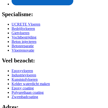
Specialisme:
UCRETE Vloeren
Bedrijfsvloeren
Gietvloeren
Vochtbestrijding
Beton injecteren
Betonreparatie
Vloerrenovatie
Veel bezocht:
Epoxyvloeren
Industrievloeren
Kunststofvloeren
Kelder waterdicht maken
Epoxy coating
Polyurethaan coating
Zwembadcoating
Adres: