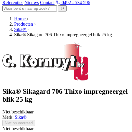
Referenties
Nieuws
Contact
0492 - 534 596
Home
›
Producten
›
Sika®
›
Sika® Sikagard 706 Thixo impregneergel blik 25 kg
Sika® Sikagard 706 Thixo impregneergel
blik 25 kg
Niet beschikbaar
Merk:
Sika®
Niet op voorraad
Niet beschikbaar