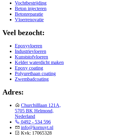
Vochtbestrijding
Beton injecteren
Betonreparatie
Vloerrenovatie
Veel bezocht:
Epoxyvloeren
Industrievloeren
Kunststofvloeren
Kelder waterdicht maken
Epoxy coating
Polyurethaan coating
Zwembadcoating
Adres:
Churchilllaan 121A,
5705 BK Helmond,
Nederland
0492 - 534 596
info@kornuyt.nl
Kvk: 17065328