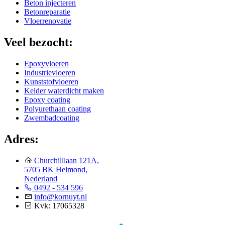
Beton injecteren
Betonreparatie
Vloerrenovatie
Veel bezocht:
Epoxyvloeren
Industrievloeren
Kunststofvloeren
Kelder waterdicht maken
Epoxy coating
Polyurethaan coating
Zwembadcoating
Adres:
Churchilllaan 121A,
5705 BK Helmond,
Nederland
0492 - 534 596
info@kornuyt.nl
Kvk: 17065328