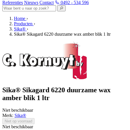
Referenties
Nieuws
Contact
0492 - 534 596
Home
›
Producten
›
Sika®
›
Sika® Sikagard 6220 duurzame wax amber blik 1 ltr
Sika® Sikagard 6220 duurzame wax
amber blik 1 ltr
Niet beschikbaar
Merk:
Sika®
Niet op voorraad
Niet beschikbaar