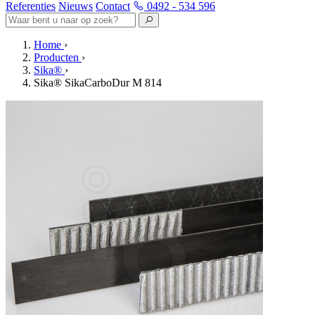
Referenties
Nieuws
Contact
0492 - 534 596
Home
›
Producten
›
Sika®
›
Sika® SikaCarboDur M 814