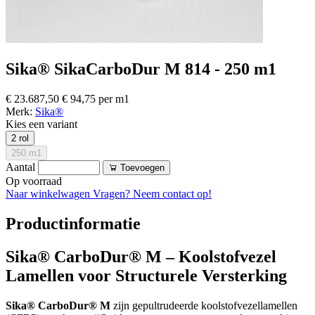
Sika® SikaCarboDur M 814 - 250 m1
€ 23.687,50
€ 94,75 per m1
Merk:
Sika®
Kies een variant
2 rol
250 m1
Aantal
Toevoegen
Op voorraad
Naar winkelwagen
Vragen? Neem contact op!
Productinformatie
Sika® CarboDur® M – Koolstofvezel
Lamellen voor Structurele Versterking
Sika® CarboDur® M
zijn gepultrudeerde koolstofvezellamellen