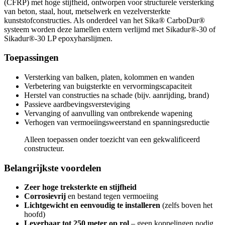
(CFRP) met hoge stijfheid, ontworpen voor structurele versterking
van beton, staal, hout, metselwerk en vezelversterkte
kunststofconstructies. Als onderdeel van het Sika® CarboDur®
systeem worden deze lamellen extern verlijmd met Sikadur®-30 of
Sikadur®-30 LP epoxyharslijmen.
Toepassingen
Versterking van balken, platen, kolommen en wanden
Verbetering van buigsterkte en vervormingscapaciteit
Herstel van constructies na schade (bijv. aanrijding, brand)
Passieve aardbevingsversteviging
Vervanging of aanvulling van ontbrekende wapening
Verhogen van vermoeiingsweerstand en spanningsreductie
Alleen toepassen onder toezicht van een gekwalificeerd
constructeur.
Belangrijkste voordelen
Zeer hoge treksterkte en stijfheid
Corrosievrij
en bestand tegen vermoeiing
Lichtgewicht en eenvoudig te installeren
(zelfs boven het
hoofd)
Leverbaar tot 250 meter op rol
– geen koppelingen nodig