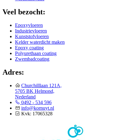
Veel bezocht:
Epoxyvloeren
Industrievloeren
Kunststofvloeren
Kelder waterdicht maken
Epoxy coating
Polyurethaan coating
Zwembadcoating
Adres:
Churchilllaan 121A,
5705 BK Helmond,
Nederland
0492 - 534 596
info@kornuyt.nl
Kvk: 17065328