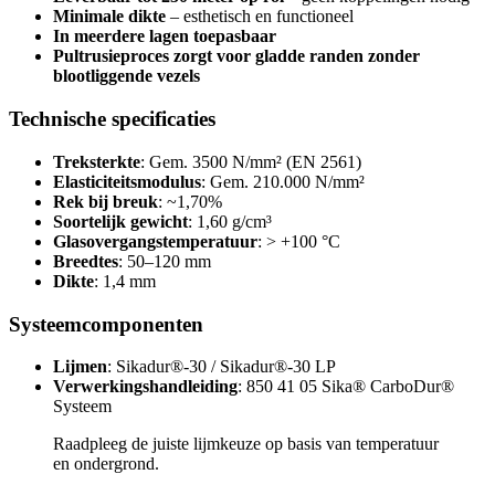
Minimale dikte
– esthetisch en functioneel
In meerdere lagen toepasbaar
Pultrusieproces zorgt voor gladde randen zonder
blootliggende vezels
Technische specificaties
Treksterkte
: Gem. 3500 N/mm² (EN 2561)
Elasticiteitsmodulus
: Gem. 210.000 N/mm²
Rek bij breuk
: ~1,70%
Soortelijk gewicht
: 1,60 g/cm³
Glasovergangstemperatuur
: > +100 °C
Breedtes
: 50–120 mm
Dikte
: 1,4 mm
Systeemcomponenten
Lijmen
: Sikadur®-30 / Sikadur®-30 LP
Verwerkingshandleiding
: 850 41 05 Sika® CarboDur®
Systeem
Raadpleeg de juiste lijmkeuze op basis van temperatuur
en ondergrond.