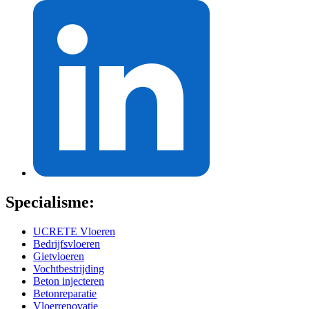
Specialisme:
UCRETE Vloeren
Bedrijfsvloeren
Gietvloeren
Vochtbestrijding
Beton injecteren
Betonreparatie
Vloerrenovatie