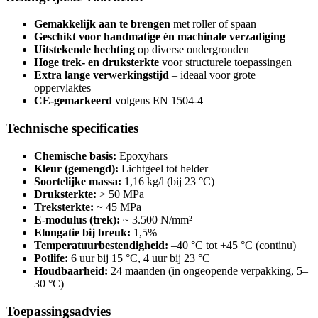
Gemakkelijk aan te brengen
met roller of spaan
Geschikt voor handmatige én machinale verzadiging
Uitstekende hechting
op diverse ondergronden
Hoge trek- en druksterkte
voor structurele toepassingen
Extra lange verwerkingstijd
– ideaal voor grote
oppervlaktes
CE-gemarkeerd
volgens EN 1504-4
Technische specificaties
Chemische basis:
Epoxyhars
Kleur (gemengd):
Lichtgeel tot helder
Soortelijke massa:
1,16 kg/l (bij 23 °C)
Druksterkte:
> 50 MPa
Treksterkte:
~ 45 MPa
E-modulus (trek):
~ 3.500 N/mm²
Elongatie bij breuk:
1,5%
Temperatuurbestendigheid:
–40 °C tot +45 °C (continu)
Potlife:
6 uur bij 15 °C, 4 uur bij 23 °C
Houdbaarheid:
24 maanden (in ongeopende verpakking, 5–
30 °C)
Toepassingsadvies