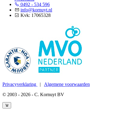
0492 - 534 596
info@kornuyt.nl
Kvk: 17065328
Privacyverklaring
|
Algemene voorwaarden
© 2003 - 2026 - C. Kornuyt BV