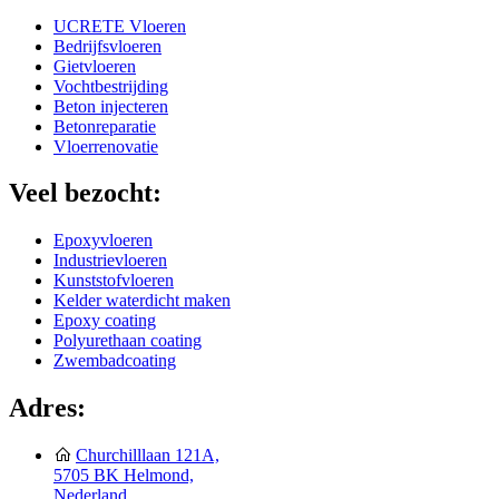
UCRETE Vloeren
Bedrijfsvloeren
Gietvloeren
Vochtbestrijding
Beton injecteren
Betonreparatie
Vloerrenovatie
Veel bezocht:
Epoxyvloeren
Industrievloeren
Kunststofvloeren
Kelder waterdicht maken
Epoxy coating
Polyurethaan coating
Zwembadcoating
Adres:
Churchilllaan 121A,
5705 BK Helmond,
Nederland