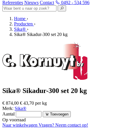
Referenties
Nieuws
Contact
0492 - 534 596
Home
›
Producten
›
Sika®
›
Sika® Sikadur-300 set 20 kg
Sika® Sikadur-300 set 20 kg
€ 874,00
€ 43,70 per kg
Merk:
Sika®
Aantal
Toevoegen
Op voorraad
Naar winkelwagen
Vragen? Neem contact op!