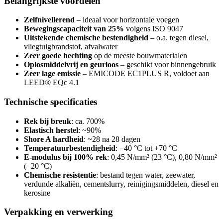
Belangrijkste voordelen
Zelfnivellerend
– ideaal voor horizontale voegen
Bewegingscapaciteit van 25%
volgens ISO 9047
Uitstekende chemische bestendigheid
– o.a. tegen diesel,
vliegtuigbrandstof, afvalwater
Zeer goede hechting
op de meeste bouwmaterialen
Oplosmiddelvrij en geurloos
– geschikt voor binnengebruik
Zeer lage emissie
– EMICODE EC1PLUS R, voldoet aan
LEED® EQc 4.1
Technische specificaties
Rek bij breuk
: ca. 700%
Elastisch herstel
: ~90%
Shore A hardheid
: ~28 na 28 dagen
Temperatuurbestendigheid
: −40 °C tot +70 °C
E-modulus bij 100% rek
: 0,45 N/mm² (23 °C), 0,80 N/mm²
(−20 °C)
Chemische resistentie
: bestand tegen water, zeewater,
verdunde alkaliën, cementslurry, reinigingsmiddelen, diesel en
kerosine
Verpakking en verwerking