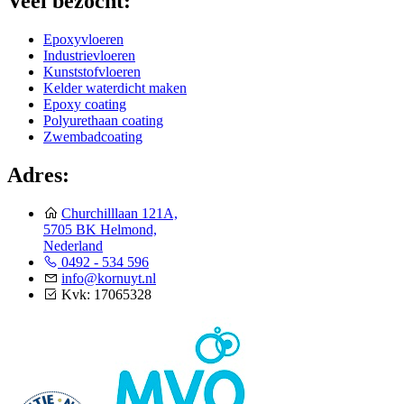
Veel bezocht:
Epoxyvloeren
Industrievloeren
Kunststofvloeren
Kelder waterdicht maken
Epoxy coating
Polyurethaan coating
Zwembadcoating
Adres:
Churchilllaan 121A,
5705 BK Helmond,
Nederland
0492 - 534 596
info@kornuyt.nl
Kvk: 17065328