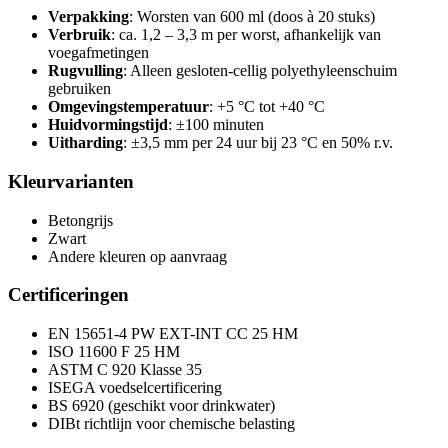
Verpakking
: Worsten van 600 ml (doos à 20 stuks)
Verbruik
: ca. 1,2 – 3,3 m per worst, afhankelijk van
voegafmetingen
Rugvulling
: Alleen gesloten-cellig polyethyleenschuim
gebruiken
Omgevingstemperatuur
: +5 °C tot +40 °C
Huidvormingstijd
: ±100 minuten
Uitharding
: ±3,5 mm per 24 uur bij 23 °C en 50% r.v.
Kleurvarianten
Betongrijs
Zwart
Andere kleuren op aanvraag
Certificeringen
EN 15651-4 PW EXT-INT CC 25 HM
ISO 11600 F 25 HM
ASTM C 920 Klasse 35
ISEGA voedselcertificering
BS 6920 (geschikt voor drinkwater)
DIBt richtlijn voor chemische belasting