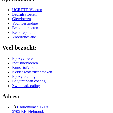
UCRETE Vloeren
Bedrijfsvloeren
Gietvloeren
Vochtbestrijding
Beton injecteren
Betonreparatie
Vloerrenovatie
Veel bezocht:
Epoxyvloeren
Industrievloeren
Kunststofvloeren
Kelder waterdicht maken
Epoxy coating
Polyurethaan coating
Zwembadcoating
Adres:
Churchilllaan 121A,
5705 BK Helmond,