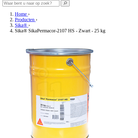
Home
›
Producten
›
Sika®
›
Sika® SikaPermacor-2107 HS - Zwart - 25 kg