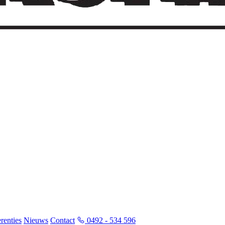
renties
Nieuws
Contact
0492 - 534 596