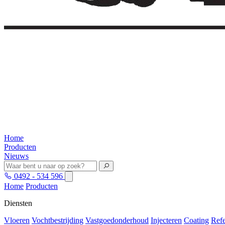
Home
Producten
Nieuws
0492 - 534 596
Home
Producten
Diensten
Vloeren
Vochtbestrijding
Vastgoedonderhoud
Injecteren
Coating
Refe