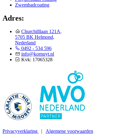
Zwembadcoating
Adres:
Churchilllaan 121A,
5705 BK Helmond,
Nederland
0492 - 534 596
info@kornuyt.nl
Kvk: 17065328
Privacyverklaring
|
Algemene voorwaarden