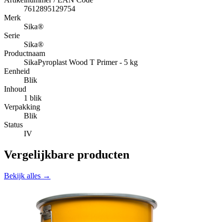
7612895129754
Merk
Sika®
Serie
Sika®
Productnaam
SikaPyroplast Wood T Primer - 5 kg
Eenheid
Blik
Inhoud
1 blik
Verpakking
Blik
Status
IV
Vergelijkbare producten
Bekijk alles →