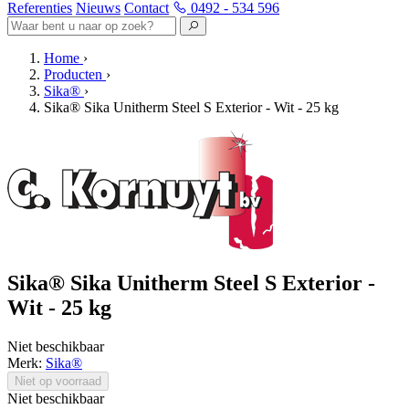
Referenties
Nieuws
Contact
0492 - 534 596
Home
›
Producten
›
Sika®
›
Sika® Sika Unitherm Steel S Exterior - Wit - 25 kg
Sika® Sika Unitherm Steel S Exterior -
Wit - 25 kg
Niet beschikbaar
Merk:
Sika®
Niet op voorraad
Niet beschikbaar