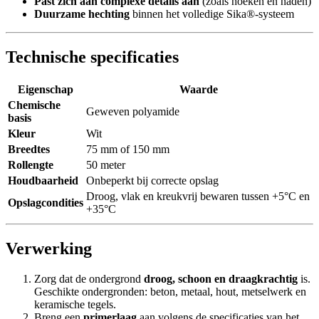
Past zich aan complexe details aan
(zoals hoeken en naden)
Duurzame hechting
binnen het volledige Sika®-systeem
Technische specificaties
Eigenschap
Waarde
Chemische
Geweven polyamide
basis
Kleur
Wit
Breedtes
75 mm of 150 mm
Rollengte
50 meter
Houdbaarheid
Onbeperkt bij correcte opslag
Droog, vlak en kreukvrij bewaren tussen +5°C en
Opslagcondities
+35°C
Verwerking
Zorg dat de ondergrond
droog, schoon en draagkrachtig
is.
Geschikte ondergronden: beton, metaal, hout, metselwerk en
keramische tegels.
Breng een
primerlaag
aan volgens de specificaties van het