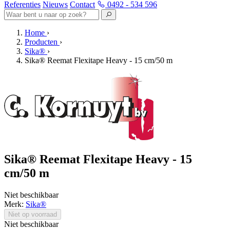
Referenties
Nieuws
Contact
0492 - 534 596
Home
›
Producten
›
Sika®
›
Sika® Reemat Flexitape Heavy - 15 cm/50 m
Sika® Reemat Flexitape Heavy - 15
cm/50 m
Niet beschikbaar
Merk:
Sika®
Niet op voorraad
Niet beschikbaar