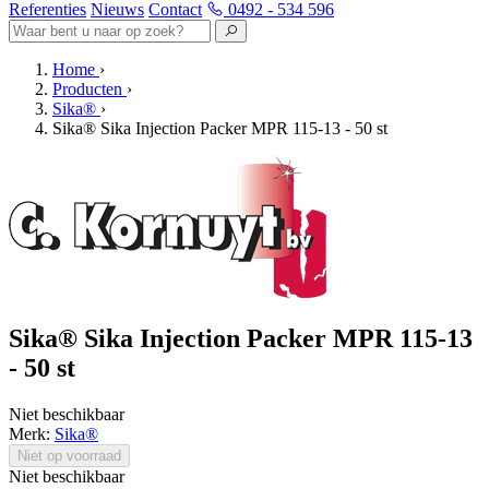
Referenties
Nieuws
Contact
0492 - 534 596
Home
›
Producten
›
Sika®
›
Sika® Sika Injection Packer MPR 115-13 - 50 st
Sika® Sika Injection Packer MPR 115-13
- 50 st
Niet beschikbaar
Merk:
Sika®
Niet op voorraad
Niet beschikbaar