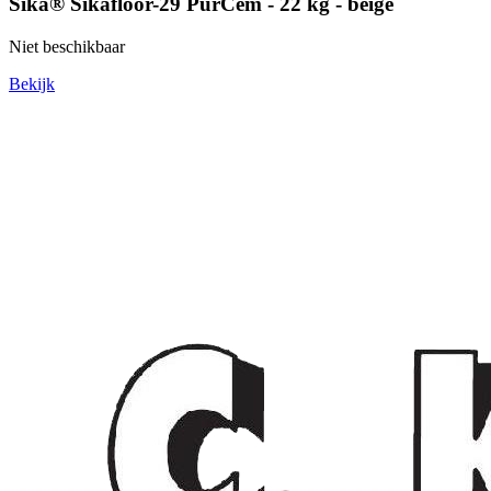
Sika® Sikafloor-29 PurCem - 22 kg - beige
Niet beschikbaar
Bekijk