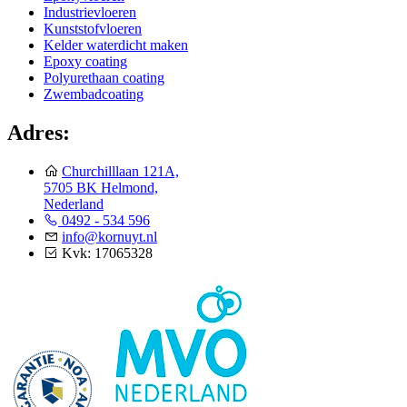
Industrievloeren
Kunststofvloeren
Kelder waterdicht maken
Epoxy coating
Polyurethaan coating
Zwembadcoating
Adres:
Churchilllaan 121A,
5705 BK Helmond,
Nederland
0492 - 534 596
info@kornuyt.nl
Kvk: 17065328