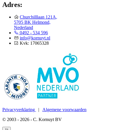
Adres:
Churchilllaan 121A,
5705 BK Helmond,
Nederland
0492 - 534 596
info@kornuyt.nl
Kvk: 17065328
Privacyverklaring
|
Algemene voorwaarden
© 2003 - 2026 - C. Kornuyt BV