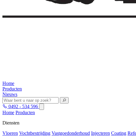
Home
Producten
Nieuws
0492 - 534 596
Home
Producten
Diensten
Vloeren
Vochtbestrijding
Vastgoedonderhoud
Injecteren
Coating
Refe