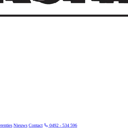
renties
Nieuws
Contact
0492 - 534 596