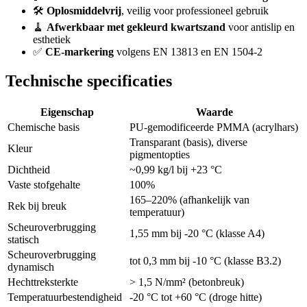
🛠️
Oplosmiddelvrij
, veilig voor professioneel gebruik
🧹
Afwerkbaar met gekleurd kwartszand
voor antislip en
esthetiek
✅
CE-markering
volgens EN 13813 en EN 1504-2
Technische specificaties
Eigenschap
Waarde
Chemische basis
PU-gemodificeerde PMMA (acrylhars)
Transparant (basis), diverse
Kleur
pigmentopties
Dichtheid
~0,99 kg/l bij +23 °C
Vaste stofgehalte
100%
165–220% (afhankelijk van
Rek bij breuk
temperatuur)
Scheuroverbrugging
1,55 mm bij -20 °C (klasse A4)
statisch
Scheuroverbrugging
tot 0,3 mm bij -10 °C (klasse B3.2)
dynamisch
Hechttreksterkte
> 1,5 N/mm² (betonbreuk)
Temperatuurbestendigheid
-20 °C tot +60 °C (droge hitte)