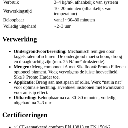
Verbruik
3–4 kg/m², afhankelijk van systeem
10–20 minuten (afhankelijk van
Verwerkingstijd
temperatuur)
Beloopbaar
vanaf ~30–80 minuten
Volledig uitgehard
~2–3 uur
Verwerking
Ondergrondvoorbereiding:
Mechanisch reinigen door
kogelstralen of schuren. De ondergrond moet schoon, droog
en draagkrachtig zijn (min. 25 N/mm² druksterkte).
Mengen:
Meng component A met Sikafloor® Pronto Filler en
optioneel pigment. Voeg vervolgens de juiste hoeveelheid
Sika® Pronto Harder toe.
Applicatie:
Breng aan met spaan of roller. Werk “nat in nat”
voor optimale hechting. Eventueel instrooien met kwartszand
voor antislip effect.
Uitharding:
Beloopbaar na ca. 30–80 minuten, volledig
uitgehard na 2–3 uur.
Certificeringen
✅ CE-gemarkeerd conform EN 13813 en EN 1504-2