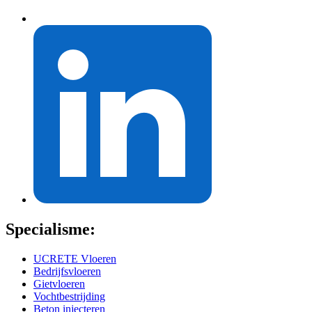
Specialisme:
UCRETE Vloeren
Bedrijfsvloeren
Gietvloeren
Vochtbestrijding
Beton injecteren