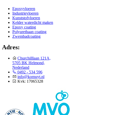
Epoxyvloeren
Industrievloeren
Kunststofvloeren
Kelder waterdicht maken
Epoxy coating
Polyurethaan coating
Zwembadcoating
Adres:
Churchilllaan 121A,
5705 BK Helmond,
Nederland
0492 - 534 596
info@kornuyt.nl
Kvk: 17065328