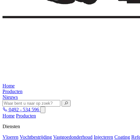
Home
Producten
Nieuws
0492 - 534 596
Home
Producten
Diensten
Vloeren
Vochtbestrijding
Vastgoedonderhoud
Injecteren
Coating
Refe