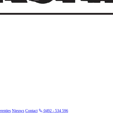
renties
Nieuws
Contact
0492 - 534 596