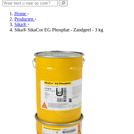
Home
›
Producten
›
Sika®
›
Sika® SikaCor EG Phosphat - Zandgeel - 3 kg