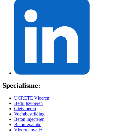
Specialisme:
UCRETE Vloeren
Bedrijfsvloeren
Gietvloeren
Vochtbestrijding
Beton injecteren
Betonreparatie
Vloerrenovatie