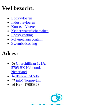
Veel bezocht:
Epoxyvloeren
Industrievloeren
Kunststofvloeren
Kelder waterdicht maken
Epoxy coating
Polyurethaan coating
Zwembadcoating
Adres:
Churchilllaan 121A,
5705 BK Helmond,
Nederland
0492 - 534 596
info@kornuyt.nl
Kvk: 17065328