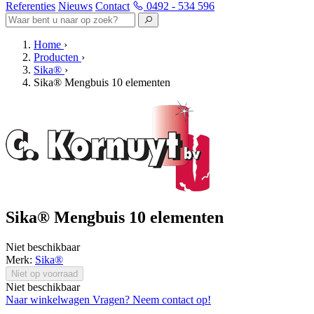
Referenties
Nieuws
Contact
0492 - 534 596
Home
›
Producten
›
Sika®
›
Sika® Mengbuis 10 elementen
Sika® Mengbuis 10 elementen
Niet beschikbaar
Merk:
Sika®
Niet op voorraad
Niet beschikbaar
Naar winkelwagen
Vragen? Neem contact op!