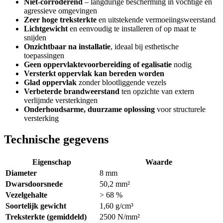
Niet-corroderend
– langdurige bescherming in vochtige en
agressieve omgevingen
Zeer hoge treksterkte
en uitstekende vermoeiingsweerstand
Lichtgewicht
en eenvoudig te installeren of op maat te
snijden
Onzichtbaar na installatie
, ideaal bij esthetische
toepassingen
Geen oppervlaktevoorbereiding of egalisatie
nodig
Versterkt oppervlak kan bereden worden
Glad oppervlak
zonder blootliggende vezels
Verbeterde brandweerstand
ten opzichte van extern
verlijmde versterkingen
Onderhoudsarme, duurzame oplossing
voor structurele
versterking
Technische gegevens
Eigenschap
Waarde
Diameter
8 mm
Dwarsdoorsnede
50,2 mm²
Vezelgehalte
> 68 %
Soortelijk gewicht
1,60 g/cm³
Treksterkte (gemiddeld)
2500 N/mm²