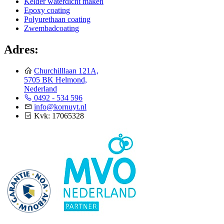
Kelder waterdicht maken
Epoxy coating
Polyurethaan coating
Zwembadcoating
Adres:
Churchilllaan 121A,
5705 BK Helmond,
Nederland
0492 - 534 596
info@kornuyt.nl
Kvk: 17065328