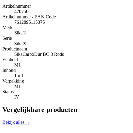
Artikelnummer
470750
Artikelnummer / EAN Code
7612895115375
Merk
Sika®
Serie
Sika®
Productnaam
SikaCarboDur BC 8 Rods
Eenheid
M1
Inhoud
1 m1
Verpakking
M1
Status
IV
Vergelijkbare producten
Bekijk alles →