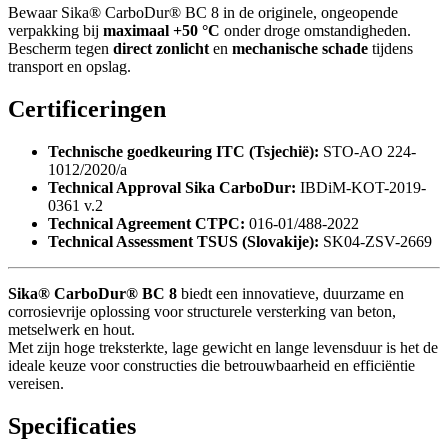
Bewaar Sika® CarboDur® BC 8 in de originele, ongeopende
verpakking bij
maximaal +50 °C
onder droge omstandigheden.
Bescherm tegen
direct zonlicht
en
mechanische schade
tijdens
transport en opslag.
Certificeringen
Technische goedkeuring ITC (Tsjechië):
STO-AO 224-
1012/2020/a
Technical Approval Sika CarboDur:
IBDiM-KOT-2019-
0361 v.2
Technical Agreement CTPC:
016-01/488-2022
Technical Assessment TSUS (Slovakije):
SK04-ZSV-2669
Sika® CarboDur® BC 8
biedt een innovatieve, duurzame en
corrosievrije oplossing voor structurele versterking van beton,
metselwerk en hout.
Met zijn hoge treksterkte, lage gewicht en lange levensduur is het de
ideale keuze voor constructies die betrouwbaarheid en efficiëntie
vereisen.
Specificaties