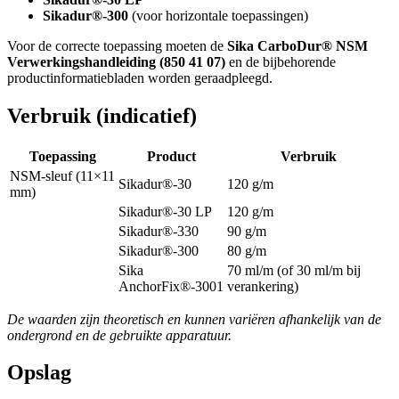
Sikadur®-300
(voor horizontale toepassingen)
Voor de correcte toepassing moeten de
Sika CarboDur® NSM
Verwerkingshandleiding (850 41 07)
en de bijbehorende
productinformatiebladen worden geraadpleegd.
Verbruik (indicatief)
Toepassing
Product
Verbruik
NSM-sleuf (11×11
Sikadur®-30
120 g/m
mm)
Sikadur®-30 LP
120 g/m
Sikadur®-330
90 g/m
Sikadur®-300
80 g/m
Sika
70 ml/m (of 30 ml/m bij
AnchorFix®-3001
verankering)
De waarden zijn theoretisch en kunnen variëren afhankelijk van de
ondergrond en de gebruikte apparatuur.
Opslag