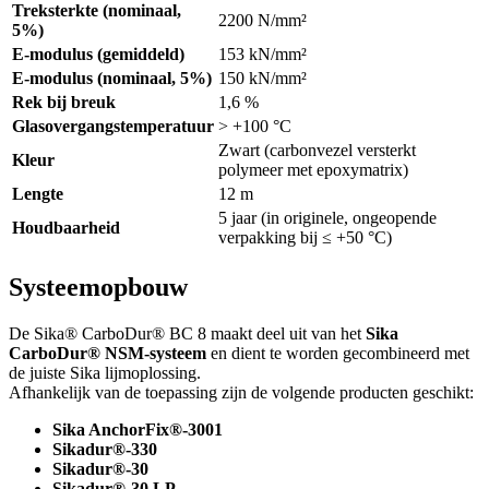
Treksterkte (nominaal,
2200 N/mm²
5%)
E-modulus (gemiddeld)
153 kN/mm²
E-modulus (nominaal, 5%)
150 kN/mm²
Rek bij breuk
1,6 %
Glasovergangstemperatuur
> +100 °C
Zwart (carbonvezel versterkt
Kleur
polymeer met epoxymatrix)
Lengte
12 m
5 jaar (in originele, ongeopende
Houdbaarheid
verpakking bij ≤ +50 °C)
Systeemopbouw
De Sika® CarboDur® BC 8 maakt deel uit van het
Sika
CarboDur® NSM-systeem
en dient te worden gecombineerd met
de juiste Sika lijmoplossing.
Afhankelijk van de toepassing zijn de volgende producten geschikt:
Sika AnchorFix®-3001
Sikadur®-330
Sikadur®-30
Sikadur®-30 LP