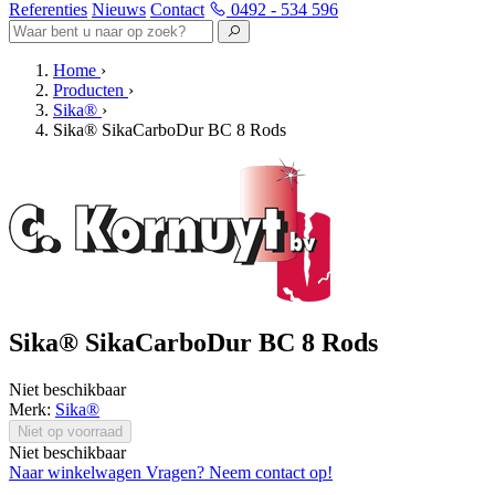
Referenties
Nieuws
Contact
0492 - 534 596
Home
›
Producten
›
Sika®
›
Sika® SikaCarboDur BC 8 Rods
Sika® SikaCarboDur BC 8 Rods
Niet beschikbaar
Merk:
Sika®
Niet op voorraad
Niet beschikbaar
Naar winkelwagen
Vragen? Neem contact op!