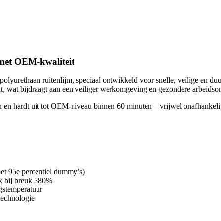
met OEM-kwaliteit
lyurethaan ruitenlijm, speciaal ontwikkeld voor snelle, veilige en d
, wat bijdraagt aan een veiliger werkomgeving en gezondere arbeids
en en hardt uit tot OEM-niveau binnen 60 minuten – vrijwel onafhankeli
t 95e percentiel dummy’s)
rek bij breuk 380%
gstemperatuur
technologie