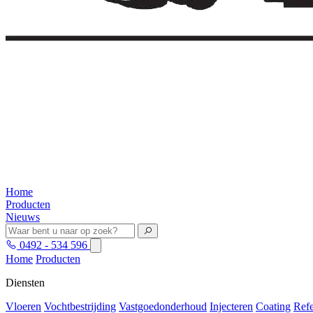
Home
Producten
Nieuws
0492 - 534 596
Home
Producten
Diensten
Vloeren
Vochtbestrijding
Vastgoedonderhoud
Injecteren
Coating
Refe