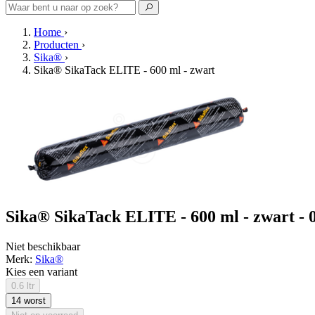
Home
›
Producten
›
Sika®
›
Sika® SikaTack ELITE - 600 ml - zwart
Sika® SikaTack ELITE - 600 ml - zwart - 0
Niet beschikbaar
Merk:
Sika®
Kies een variant
0.6 ltr
14 worst