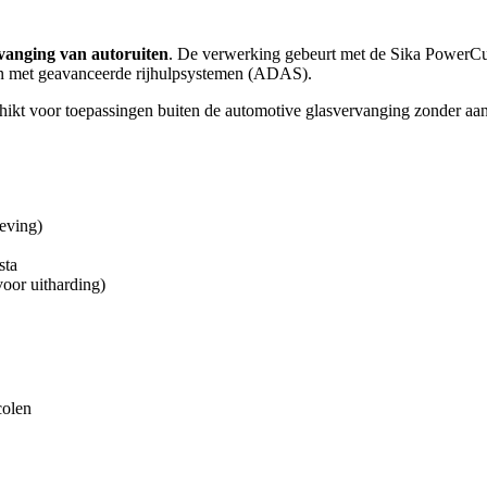
rvanging van autoruiten
. De verwerking gebeurt met de Sika PowerCure
gen met geavanceerde rijhulpsystemen (ADAS).
chikt voor toepassingen buiten de automotive glasvervanging zonder aan
eving)
sta
oor uitharding)
colen