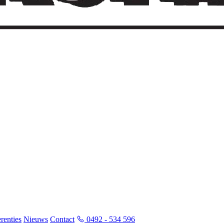
renties
Nieuws
Contact
0492 - 534 596