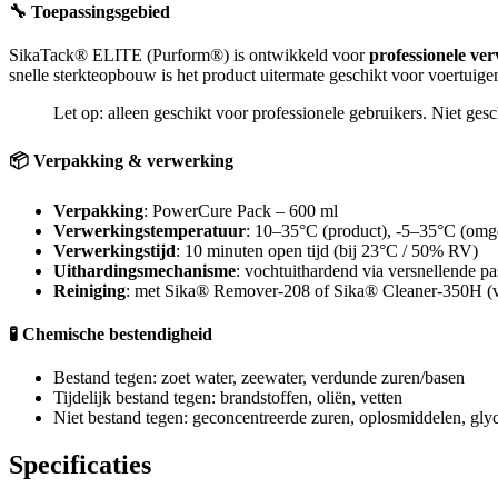
🔧 Toepassingsgebied
SikaTack® ELITE (Purform®) is ontwikkeld voor
professionele ve
snelle sterkteopbouw is het product uitermate geschikt voor voertui
Let op: alleen geschikt voor professionele gebruikers. Niet ges
📦 Verpakking & verwerking
Verpakking
: PowerCure Pack – 600 ml
Verwerkingstemperatuur
: 10–35°C (product), -5–35°C (omg
Verwerkingstijd
: 10 minuten open tijd (bij 23°C / 50% RV)
Uithardingsmechanisme
: vochtuithardend via versnellende pa
Reiniging
: met Sika® Remover-208 of Sika® Cleaner-350H (v
🧪 Chemische bestendigheid
Bestand tegen: zoet water, zeewater, verdunde zuren/basen
Tijdelijk bestand tegen: brandstoffen, oliën, vetten
Niet bestand tegen: geconcentreerde zuren, oplosmiddelen, gly
Specificaties