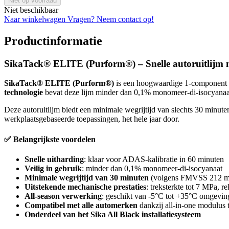
Niet op voorraad
Niet beschikbaar
Naar winkelwagen
Vragen? Neem contact op!
Productinformatie
SikaTack® ELITE (Purform®) – Snelle autoruitlijm 
SikaTack® ELITE (Purform®)
is een hoogwaardige 1-component po
technologie
bevat deze lijm minder dan 0,1% monomeer-di-isocyanaat
Deze autoruitlijm biedt een minimale wegrijtijd van slechts 30 minut
werkplaatsgebaseerde toepassingen, het hele jaar door.
✅ Belangrijkste voordelen
Snelle uitharding
: klaar voor ADAS-kalibratie in 60 minuten
Veilig in gebruik
: minder dan 0,1% monomeer-di-isocyanaat
Minimale wegrijtijd van 30 minuten
(volgens FMVSS 212 me
Uitstekende mechanische prestaties
: treksterkte tot 7 MPa, 
All-season verwerking
: geschikt van -5°C tot +35°C omgevin
Compatibel met alle automerken
dankzij all-in-one modulus 
Onderdeel van het Sika All Black installatiesysteem