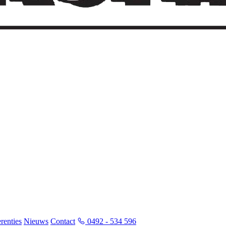
renties
Nieuws
Contact
0492 - 534 596