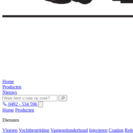
Home
Producten
Nieuws
0492 - 534 596
Home
Producten
Diensten
Vloeren
Vochtbestrijding
Vastgoedonderhoud
Injecteren
Coating
Refe