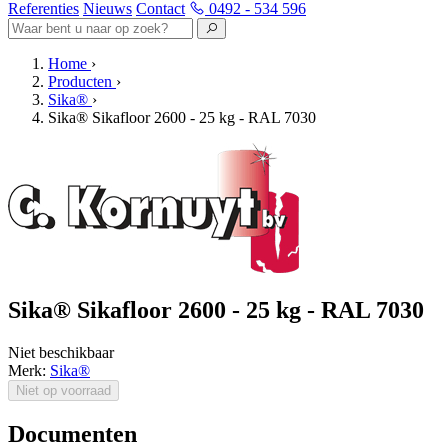
Referenties
Nieuws
Contact
0492 - 534 596
Home
›
Producten
›
Sika®
›
Sika® Sikafloor 2600 - 25 kg - RAL 7030
Sika® Sikafloor 2600 - 25 kg - RAL 7030
Niet beschikbaar
Merk:
Sika®
Niet op voorraad
Documenten