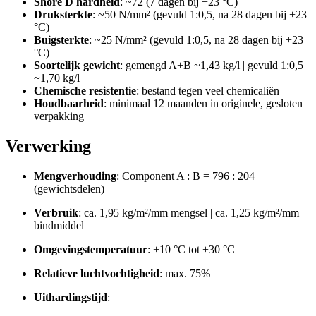
Shore D hardheid
: ~72 (7 dagen bij +23 °C)
Druksterkte
: ~50 N/mm² (gevuld 1:0,5, na 28 dagen bij +23
°C)
Buigsterkte
: ~25 N/mm² (gevuld 1:0,5, na 28 dagen bij +23
°C)
Soortelijk gewicht
: gemengd A+B ~1,43 kg/l | gevuld 1:0,5
~1,70 kg/l
Chemische resistentie
: bestand tegen veel chemicaliën
Houdbaarheid
: minimaal 12 maanden in originele, gesloten
verpakking
Verwerking
Mengverhouding
: Component A : B = 796 : 204
(gewichtsdelen)
Verbruik
: ca. 1,95 kg/m²/mm mengsel | ca. 1,25 kg/m²/mm
bindmiddel
Omgevingstemperatuur
: +10 °C tot +30 °C
Relatieve luchtvochtigheid
: max. 75%
Uithardingstijd
: