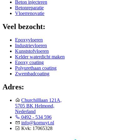
Beton injecteren
Betonreparatie
Vloerrenovatie
Veel bezocht:
Epoxyvloeren
Industrievloeren
Kunststofvloeren
Kelder waterdicht maken
Epoxy coating
Polyurethaan coating
Zwembadcoating
Adres:
Churchilllaan 121A,
5705 BK Helmond,
Nederland
0492 - 534 596
info@kornuyt.nl
Kvk: 17065328