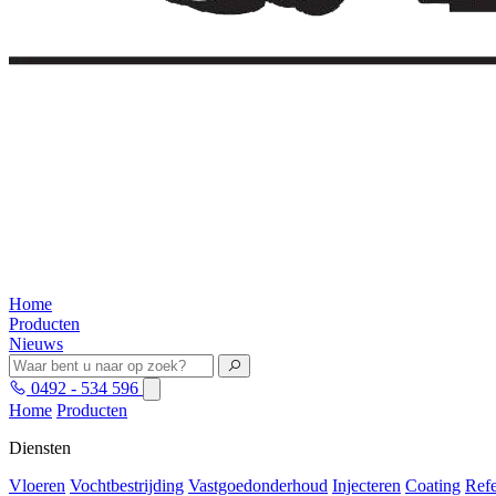
Home
Producten
Nieuws
0492 - 534 596
Home
Producten
Diensten
Vloeren
Vochtbestrijding
Vastgoedonderhoud
Injecteren
Coating
Refe