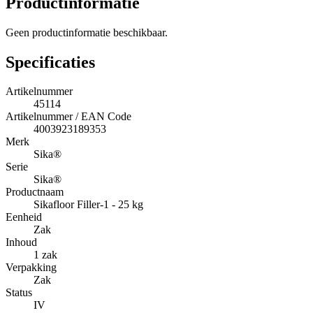
Productinformatie
Geen productinformatie beschikbaar.
Specificaties
Artikelnummer
45114
Artikelnummer / EAN Code
4003923189353
Merk
Sika®
Serie
Sika®
Productnaam
Sikafloor Filler-1 - 25 kg
Eenheid
Zak
Inhoud
1 zak
Verpakking
Zak
Status
IV