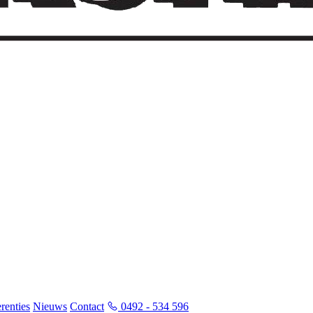
renties
Nieuws
Contact
0492 - 534 596