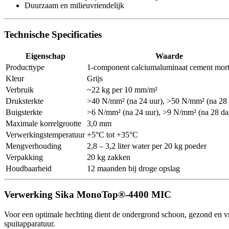
Duurzaam en milieuvriendelijk
Technische Specificaties
Eigenschap
Waarde
Producttype
1-component calciumaluminaat cement mort
Kleur
Grijs
Verbruik
~22 kg per 10 mm/m²
Druksterkte
>40 N/mm² (na 24 uur), >50 N/mm² (na 28
Buigsterkte
>6 N/mm² (na 24 uur), >9 N/mm² (na 28 da
Maximale korrelgrootte
3,0 mm
Verwerkingstemperatuur
+5°C tot +35°C
Mengverhouding
2,8 – 3,2 liter water per 20 kg poeder
Verpakking
20 kg zakken
Houdbaarheid
12 maanden bij droge opslag
Verwerking Sika MonoTop®-4400 MIC
Voor een optimale hechting dient de ondergrond schoon, gezond en vri
spuitapparatuur.