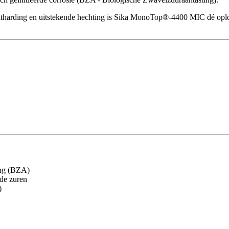
 uitharding en uitstekende hechting is Sika MonoTop®-4400 MIC dé op
ing (BZA)
nde zuren
)