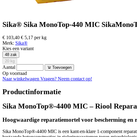
Sika® Sika MonoTop-440 MIC SikaMonoTop
€ 103,40
€ 5,17 per kg
Merk:
Sika®
Kies een variant
48 zak
20 kg
Aantal
Toevoegen
Op voorraad
Naar winkelwagen
Vragen? Neem contact op!
Productinformatie
Sika MonoTop®-4400 MIC – Riool Reparat
Hoogwaardige reparatiemortel voor bescherming en r
Sika MonoTop®-4400 MIC is een kant-en-klare 1-component reparatiem
bestaande betonconstructies in rioleringssystemen tegen microbiologi