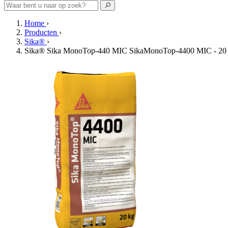
Home
›
Producten
›
Sika®
›
Sika® Sika MonoTop-440 MIC SikaMonoTop-4400 MIC - 20