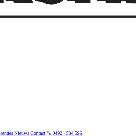
renties
Nieuws
Contact
0492 - 534 596