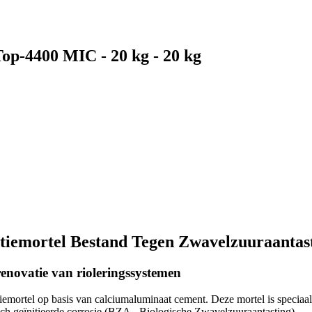
-4400 MIC - 20 kg - 20 kg
iemortel Bestand Tegen Zwavelzuuraantas
enovatie van rioleringssystemen
ortel op basis van calciumaluminaat cement. Deze mortel is speciaal
sch geïnitieerde corrosie (BZA - Biologische Zwavelzuuraantasting).