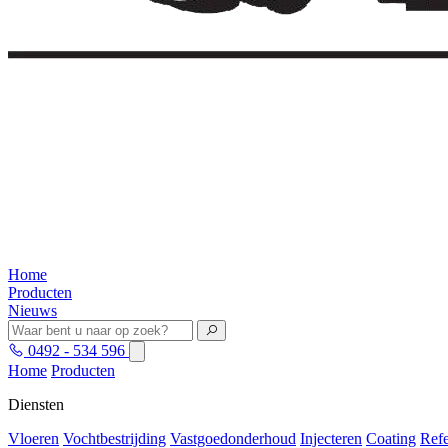
Home
Producten
Nieuws
0492 - 534 596
Home
Producten
Diensten
Vloeren
Vochtbestrijding
Vastgoedonderhoud
Injecteren
Coating
Refe