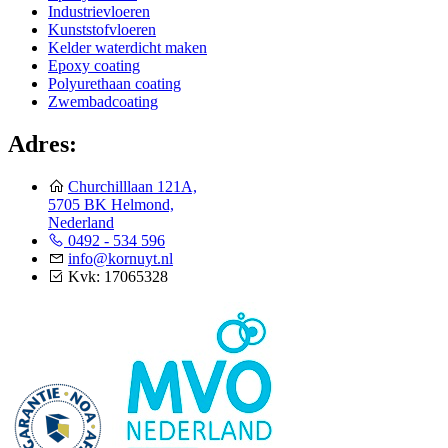
Industrievloeren
Kunststofvloeren
Kelder waterdicht maken
Epoxy coating
Polyurethaan coating
Zwembadcoating
Adres:
Churchilllaan 121A,
5705 BK Helmond,
Nederland
0492 - 534 596
info@kornuyt.nl
Kvk: 17065328