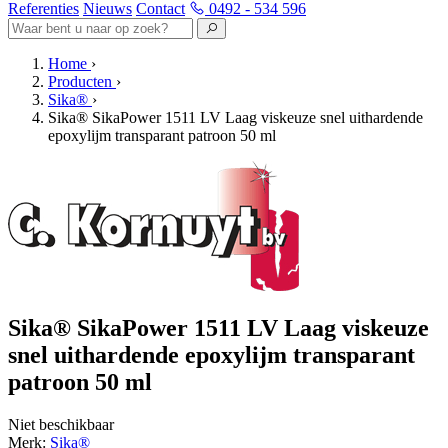
Referenties
Nieuws
Contact
0492 - 534 596
Home
›
Producten
›
Sika®
›
Sika® SikaPower 1511 LV Laag viskeuze snel uithardende
epoxylijm transparant patroon 50 ml
Sika® SikaPower 1511 LV Laag viskeuze
snel uithardende epoxylijm transparant
patroon 50 ml
Niet beschikbaar
Merk:
Sika®