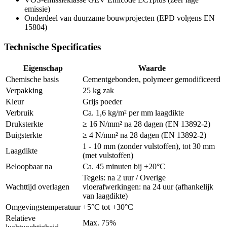
emissie)
Onderdeel van duurzame bouwprojecten (EPD volgens EN
15804)
Technische Specificaties
Eigenschap
Waarde
Chemische basis
Cementgebonden, polymeer gemodificeerd
Verpakking
25 kg zak
Kleur
Grijs poeder
Verbruik
Ca. 1,6 kg/m² per mm laagdikte
Druksterkte
≥ 16 N/mm² na 28 dagen (EN 13892-2)
Buigsterkte
≥ 4 N/mm² na 28 dagen (EN 13892-2)
1 - 10 mm (zonder vulstoffen), tot 30 mm
Laagdikte
(met vulstoffen)
Beloopbaar na
Ca. 45 minuten bij +20°C
Tegels: na 2 uur / Overige
Wachttijd overlagen
vloerafwerkingen: na 24 uur (afhankelijk
van laagdikte)
Omgevingstemperatuur
+5°C tot +30°C
Relatieve
Max. 75%