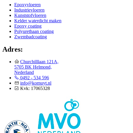
Epoxyvloeren
Industrievloeren
Kunststofvloeren
Kelder waterdicht maken
Epoxy coating
Polyurethaan coating
Zwembadcoating
Adres:
Churchilllaan 121A,
5705 BK Helmond,
Nederland
0492 - 534 596
info@kornuyt.nl
Kvk: 17065328