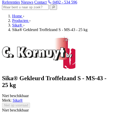
Referenties
Nieuws
Contact
0492 - 534 596
Home
›
Producten
›
Sika®
›
Sika® Gekleurd Troffelzand S - MS-43 - 25 kg
Sika® Gekleurd Troffelzand S - MS-43 -
25 kg
Niet beschikbaar
Merk:
Sika®
Niet op voorraad
Niet beschikbaar