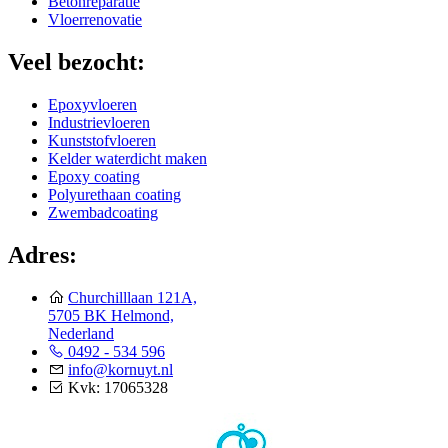
Betonreparatie
Vloerrenovatie
Veel bezocht:
Epoxyvloeren
Industrievloeren
Kunststofvloeren
Kelder waterdicht maken
Epoxy coating
Polyurethaan coating
Zwembadcoating
Adres:
Churchilllaan 121A,
5705 BK Helmond,
Nederland
0492 - 534 596
info@kornuyt.nl
Kvk: 17065328