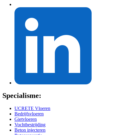
Specialisme:
UCRETE Vloeren
Bedrijfsvloeren
Gietvloeren
Vochtbestrijding
Beton injecteren